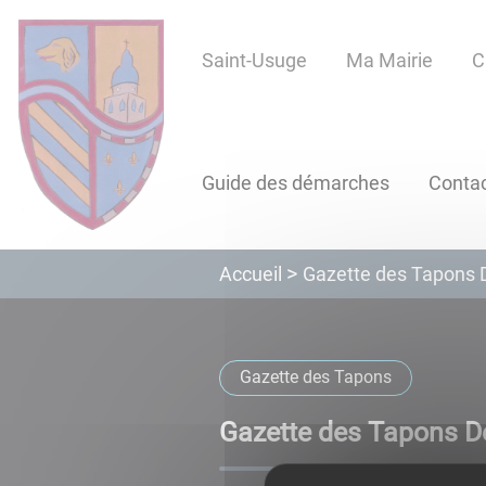
Lien
Lien
Lien
Lien
Panneau de gestion des cookies
d'accès
d'accès
d'accès
d'accès
Saint-Usuge
Ma Mairie
C
rapide
rapide
rapide
rapide
au
au
à
au
menu
contenu
la
pied
principal
recherche
de
page
Guide des démarches
Conta
Gazette des Tapons
Accueil
Gazette des Tapons
Gazette des Tapons 