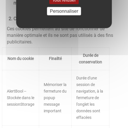
moyens de s'y opposer
Personnaliser
Cookies nécessaires au site pour fonctionner
Ces cookies permettent au site de fonctionner de
manière optimale et ils ne sont pas utilisés à des fins
publicitaires.
Durée de
Nom du cookie
Finalité
conservation
Durée d'une
Mémoriser la
session de
AlertBool --
fermeture du
navigation, à la
Stockée dans le
popup
fermeture de
sessionStorage
message
l'onglet les
important
données sont
effacées