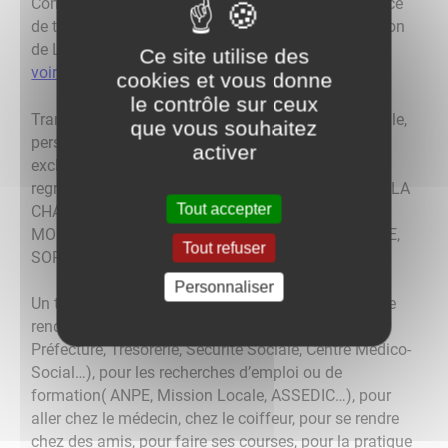
Conseil Général de Saône et Loire propose un service
de transport à la demande par taxi au sein du Canton
de LOUHANS.
Ce site utilise des
voir infos /horaires/tarifs CCCL
cookies et vous donne
le contrôle sur ceux
Transport pour tous : enfants, jeunes, adultes, famille,
que vous souhaitez
personnes âgées Un transport pour se déplacer
activer
exclusivement au sein du Canton de LOUHANS qui
regroupe les communes de BRANGES, BRUAILLES, LA
Tout accepter
CHAPELLE NAUDE, LOUHANS-CHATEAURENAUD,
MONTAGNY PRES LOUHANS, RATTE, SAINT USUGE,
Tout refuser
SORNAY, VINCELLES.
Personnaliser
Un transport pour tout type de déplacement: pour se
rendre auprès des administrations (Mairie, Sous
Préfecture, Trésorerie, Sécurité Sociale, Centre Médico-
Social…), pour les recherches d’emploi ou de
formation( ANPE, Mission Locale, ASSEDIC…), pour
aller chez le médecin, chez le coiffeur, pour se rendre
chez des amis, pour faire ses courses, pour la pratique